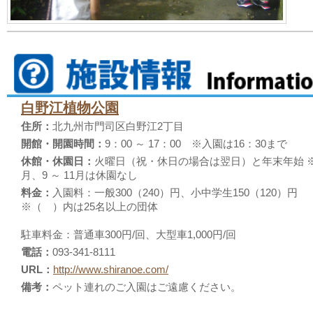
白野江植物公園
住所：
北九州市門司区白野江2丁目
開館・開園時間：
9：00 ～ 17：00 ※入園は16：30まで
休館・休園日：
火曜日（祝・休日の場合は翌日）と年末年始 ※2
月、9 ～ 11月は休園なし
料金：
入園料：一般300（240）円、小中学生150（120）円
※（ ）内は25名以上の団体
駐車料金：普通車300円/回、大型車1,000円/回
電話：
093-341-8111
URL：
http://www.shiranoe.com/
備考：
ペット連れのご入園はご遠慮ください。