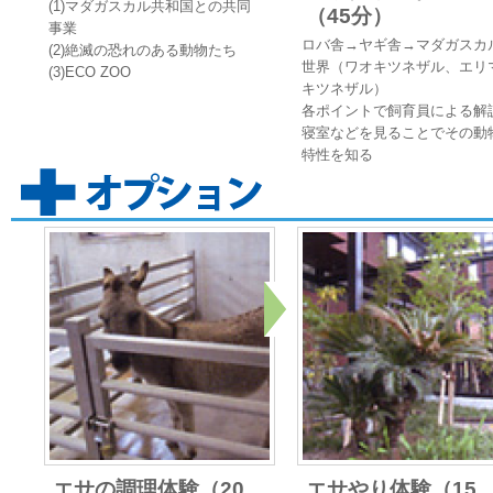
(1)マダガスカル共和国との共同
（45分）
事業
ロバ舎→ヤギ舎→マダガスカ
(2)絶滅の恐れのある動物たち
世界（ワオキツネザル、エリ
(3)ECO ZOO
キツネザル）
各ポイントで飼育員による
寝室などを見ることでその動
特性を知る
エサの調理体験（20
エサやり体験（15