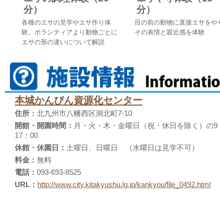
分）
分）
各種のエサの見学やエサ作り体
目の前の動物に直接エサをや
験。ボランティアより動物ごとに
その表情と親近感を体験
エサの形の違いについて解説
本城かんびん資源化センター
住所：
北九州市八幡西区洞北町7-10
開館・開園時間：
月・火・木・金曜日（祝・休日を除く）の9：
17：00
休館・休園日：
土曜日、日曜日 （水曜日は見学不可）
料金：
無料
電話：
093-693-8525
URL：
http://www.city.kitakyushu.lg.jp/kankyou/file_0492.html