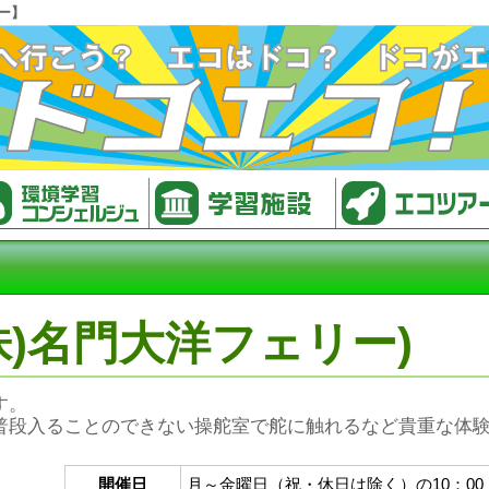
ー】
株)名門大洋フェリー)
す。
普段入ることのできない操舵室で舵に触れるなど貴重な体
開催日
月～金曜日（祝・休日は除く）の10：00 ～ 