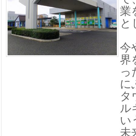
業
と
今
界
っ
に
タ
ル
い
未